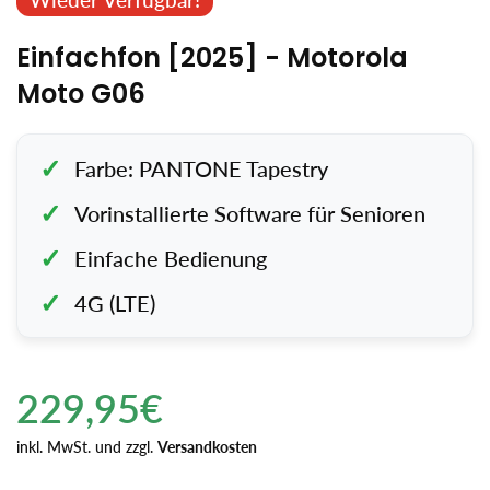
Einfachfon [2025] - Motorola
Moto G06
Farbe: PANTONE Tapestry
Vorinstallierte Software für Senioren
Einfache Bedienung
4G (LTE)
Regulärer
229,95€
Preis
Einzelpreis
inkl. MwSt. und zzgl.
Versandkosten