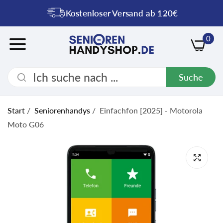
Kostenloser Versand ab 120€
0
Suche
Start
/
Seniorenhandys
/
Einfachfon [2025] - Motorola
Moto G06