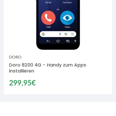
DORO
Doro 8200 4G - Handy zum Apps
installieren
Regulärer
299,95€
Einzelpreis
Preis