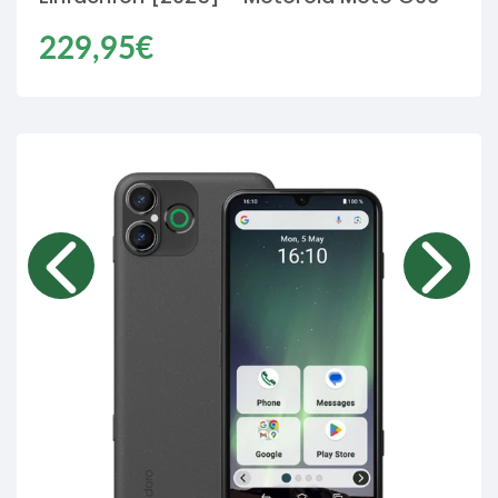
Regulärer
229,95€
Einzelpreis
Preis