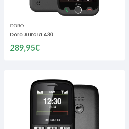
DORO
Doro Aurora A30
Regulärer
289,95€
Preis