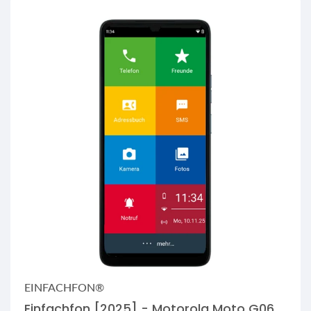
EINFACHFON®
Einfachfon [2025] - Motorola Moto G06