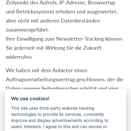
Zeitpunkt des Aufrufs, IP-Adresse, Browsertyp
und Betriebssystem) erhoben und ausgewertet,
aber nicht mit anderen Datenbeständen
zusammengeführt.
Ihre Einwilligung zum Newsletter-Tracking können
Sie jederzeit mit Wirkung für die Zukunft
widerrufen.
Wir haben mit dem Anbieter einen
Auftragsverarbeitungsvertrag geschlossen, der die
Daten unserer Seitenbesucher schützt und eine
Weitergabe an Dritte untersagt.
We use cookies!
This site uses third-party website tracking
Bei einer Datenübermittlung nach Kanada ist ein
technologies to provide its services, constantly
angemessenes Datenschutzniveau durch einen
improve and display advertisements according to
users' interests. I agree to this and can revoke or
Angemessenheitsbeschluss der Europäischen