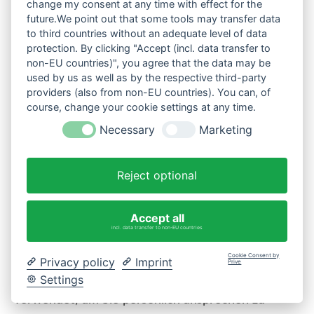
change my consent at any time with effect for the
Kommission gewährleistet.
future.We point out that some tools may transfer data
to third countries without an adequate level of data
8.4
Warenverfügbarkeitsbenachrichtigung per E-
protection. By clicking "Accept (incl. data transfer to
non-EU countries)", you agree that the data may be
Mail
used by us as well as by the respective third-party
providers (also from non-EU countries). You can, of
Für temporär nicht verfügbare Artikel können Sie
course, change your cookie settings at any time.
sich für den Erhalt von E-Mail-
Necessary
Marketing
Warenverfügbarkeitsbenachrichtigungen
anmelden. Hierbei übersenden wir Ihnen per E-
Reject optional
Mail einmalig eine Nachricht über die
Verfügbarkeit des jeweils von Ihnen ausgewählten
Accept all
incl. data transfer to non-EU countries
Artikels. Pflichtangabe für die Übersendung dieser
Benachrichtigung ist allein Ihre E-Mailadresse. Die
Cookie Consent by
Privacy policy
Imprint
Prive
Angabe weiterer Daten ist freiwillig und wird ggf.
Settings
verwendet, um Sie persönlich ansprechen zu