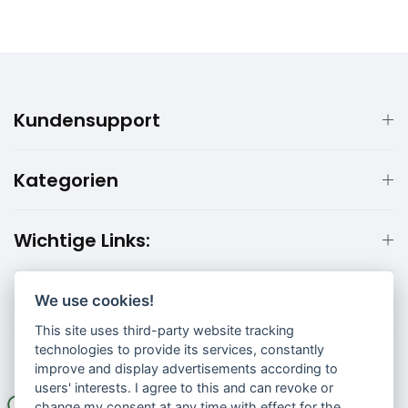
Kundensupport
Kategorien
Wichtige Links:
Kundeninformationen:
We use cookies!
This site uses third-party website tracking
technologies to provide its services, constantly
improve and display advertisements according to
users' interests. I agree to this and can revoke or
change my consent at any time with effect for the