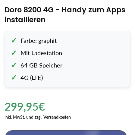
Doro 8200 4G - Handy zum Apps
installieren
Farbe: graphit
Mit Ladestation
64 GB Speicher
4G (LTE)
Regulärer
299,95€
Preis
Einzelpreis
inkl. MwSt. und zzgl.
Versandkosten