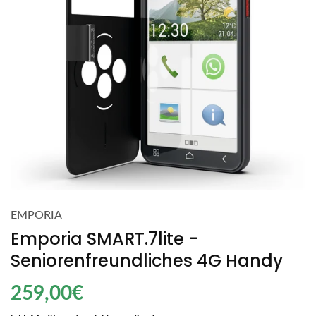
EMPORIA
Emporia SMART.7lite -
Seniorenfreundliches 4G Handy
Regulärer
259,00€
Preis