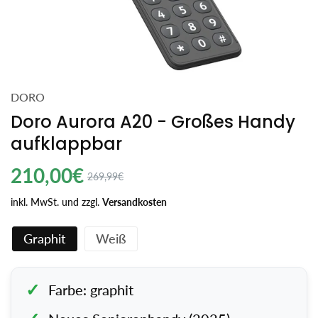
DORO
Doro Aurora A20 - Großes Handy
aufklappbar
Regulärer
210,00€
Angebotspreis
269,99€
Einzelpreis
Preis
inkl. MwSt. und zzgl.
Versandkosten
Graphit
Weiß
Farbe: graphit