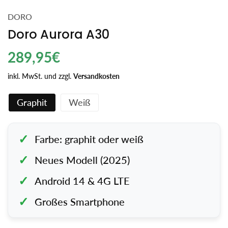
DORO
Doro Aurora A30
Regulärer
289,95€
Preis
inkl. MwSt. und zzgl.
Versandkosten
Graphit
Weiß
Farbe: graphit oder weiß
Neues Modell (2025)
Android 14 & 4G LTE
Großes Smartphone