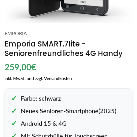
EMPORIA
Emporia SMART.7lite -
Seniorenfreundliches 4G Handy
Regulärer
259,00€
Preis
inkl. MwSt. und zzgl.
Versandkosten
Farbe: schwarz
Neues Senioren-Smartphone(2025)
Android 15 & 4G
Mit Schutzhülle für Touchscreen