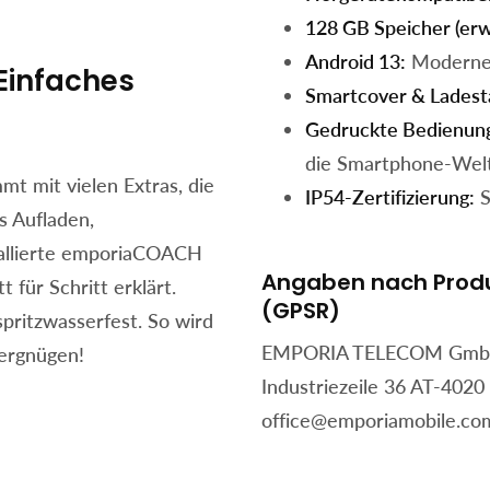
128 GB Speicher (erw
Android 13:
Modernes
 Einfaches
Smartcover & Ladest
Gedruckte Bedienun
die Smartphone-Welt
mt mit vielen Extras, die
IP54-Zertifizierung:
S
 Aufladen,
tallierte emporiaCOACH
Angaben nach Produ
t für Schritt erklärt.
(GPSR)
pritzwasserfest. So wird
EMPORIA TELECOM Gmb
ergnügen!
Industriezeile 36 AT-4020
office@emporiamobile.co