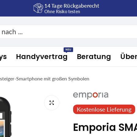
14 Tage Rückgaberecht
Ohne Risiko testen
NEU
ys
Handyvertrag
Beratung
Übe
nsteiger-Smartphone mit großen Symbolen
Kostenlose Lieferung
Emporia SMAR