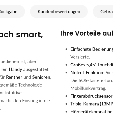
Rückgabe
Kundenbewertungen
Gebra
fach smart,
Ihre Vorteile auf
Einfachste Bedienung
Versierte.
 bedienen ist, aber
Großes 5,45" Touchdi
llen
Handy
ausgestattet
Notruf-Funktion:
Sic
für
Rentner
und
Senioren
,
Die SOS-Taste erford
eitgemäße Technologie
Mobilfunkvertrag.
nt intuitive
Fingerabdrucksensor
acht den Einstieg in die
Triple-Kamera (13MP
.
Hörgerätekompatibel