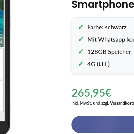
Smartphone
Farbe: schwarz
Mit Whatsapp ko
128GB Speicher
4G (LTE)
Regulärer
265,95€
Preis
inkl. MwSt. und zzgl.
Versandkost