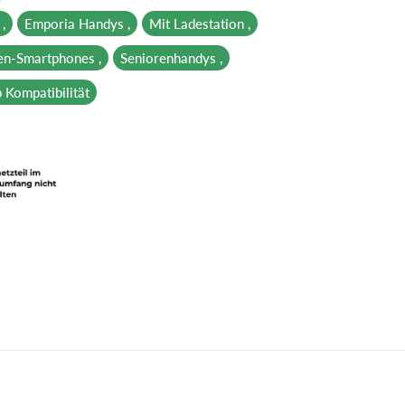
,
Emporia Handys ,
Mit Ladestation ,
en-Smartphones ,
Seniorenhandys ,
Kompatibilität