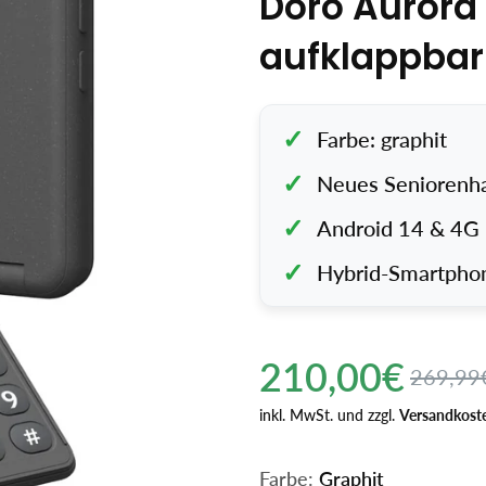
Doro Aurora
aufklappbar
Farbe: graphit
Neues Seniorenh
Android 14 & 4G
Hybrid-Smartphon
Regulärer
210,00€
Angebots
269,99
Preis
inkl. MwSt. und zzgl.
Versandkost
Farbe:
Graphit