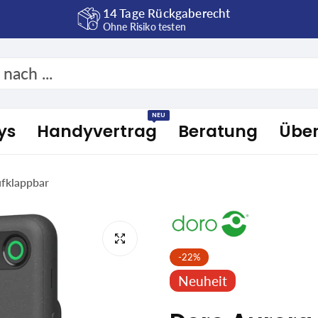
14 Tage Rückgaberecht
Ohne Risiko testen
NEU
ys
Handyvertrag
Beratung
Übe
fklappbar
-22%
Neuheit