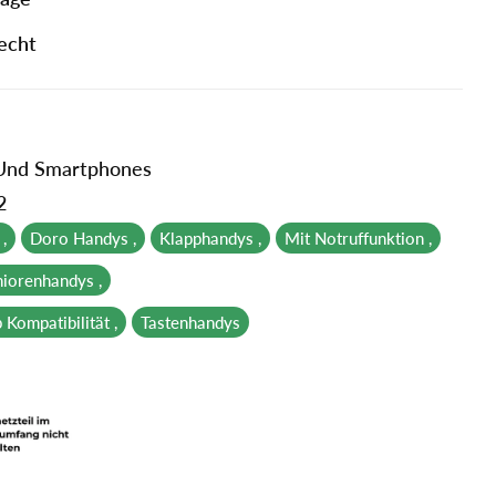
echt
 Und Smartphones
2
,
Doro Handys ,
Klapphandys ,
Mit Notruffunktion ,
niorenhandys ,
Kompatibilität ,
Tastenhandys