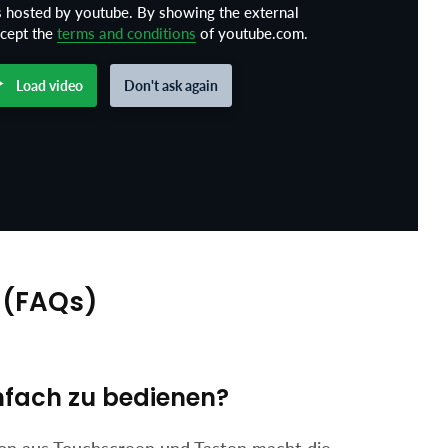
s hosted by youtube. By showing the external
ccept the
terms and conditions
of youtube.com.
Load video
Don't ask again
 (FAQs)
nfach zu bedienen?