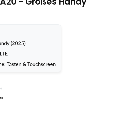
 A20 - Großes Handy
andy (2025)
 LTE
e: Tasten & Touchscreen
preis
€
Einzelpreis
en