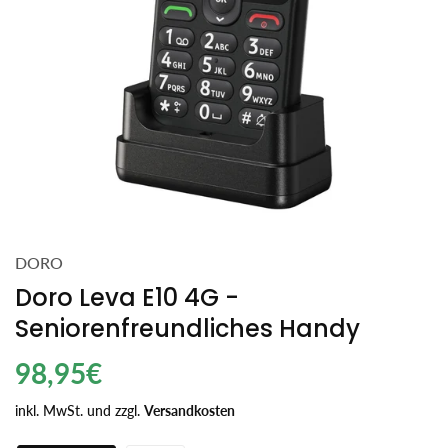
DORO
Doro Leva E10 4G -
Seniorenfreundliches Handy
Regulärer
98,95€
Einzelpreis
Preis
inkl. MwSt. und zzgl.
Versandkosten