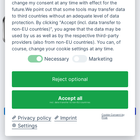
change my consent at any time with effect for the
future.We point out that some tools may transfer data
to third countries without an adequate level of data
protection. By clicking "Accept (incl. data transfer to
non-EU countries)", you agree that the data may be
used by us as well as by the respective third-party
providers (also from non-EU countries). You can, of
course, change your cookie settings at any time.
Necessary
Marketing
© 2026 Senioren-handyshop.de
Cookie-Einstellungen ändern
Reject optional
Shop-Erstellung:
Webschliff Digital
Accept all
incl. data transfer to non-EU countries
Cookie Consent by
Privacy policy
Imprint
Prive
Settings