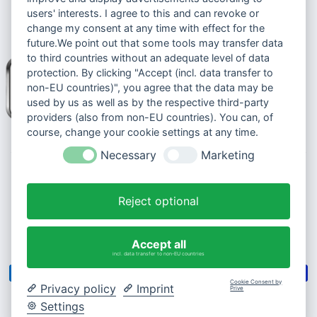
users' interests. I agree to this and can revoke or
change my consent at any time with effect for the
future.We point out that some tools may transfer data
to third countries without an adequate level of data
protection. By clicking "Accept (incl. data transfer to
non-EU countries)", you agree that the data may be
used by us as well as by the respective third-party
providers (also from non-EU countries). You can, of
course, change your cookie settings at any time.
Necessary
Marketing
© 2026 Senioren-handyshop.de
Cookie-Einstellungen ändern
Reject optional
Shop-Erstellung:
Webschliff Digital
Accept all
incl. data transfer to non-EU countries
Cookie Consent by
Privacy policy
Imprint
Prive
Settings