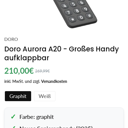
DORO
Doro Aurora A20 - Großes Handy
aufklappbar
Regulärer
210,00€
Angebotspreis
269,99€
Einzelpreis
Preis
inkl. MwSt. und zzgl.
Versandkosten
Graphit
Weiß
Farbe: graphit